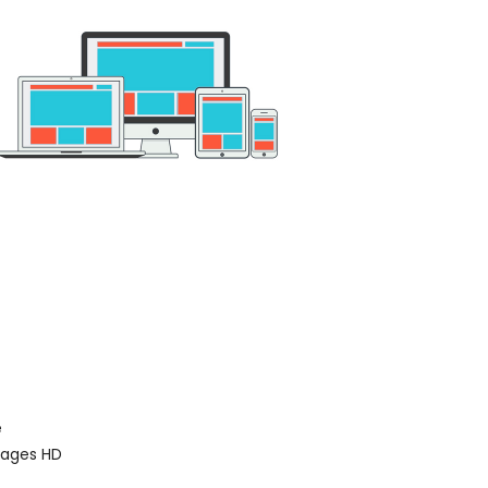
e
mages HD