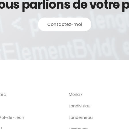
nous parlions de votre p
Contactez-moi
tec
Morlaix
Landivisiau
Pol-de-Léon
Landerneau